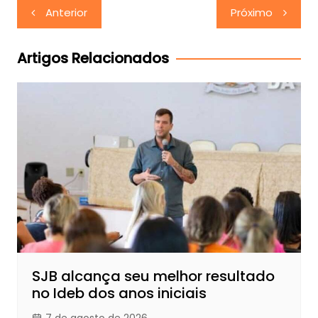
Navegação
Anterior
Próximo
de
Post
Artigos Relacionados
SJB alcança seu melhor resultado
no Ideb dos anos iniciais
7 de agosto de 2026