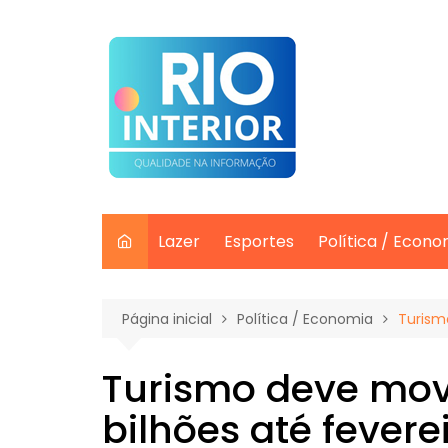
Ir
para
o
conteúdo
Lazer
Esportes
Política / Econo
Página inicial
Política / Economia
Turism
Turismo deve mov
bilhões até fevere