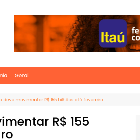
mia
Geral
o deve movimentar R$ 155 bilhões até fevereiro
imentar R$ 155
iro