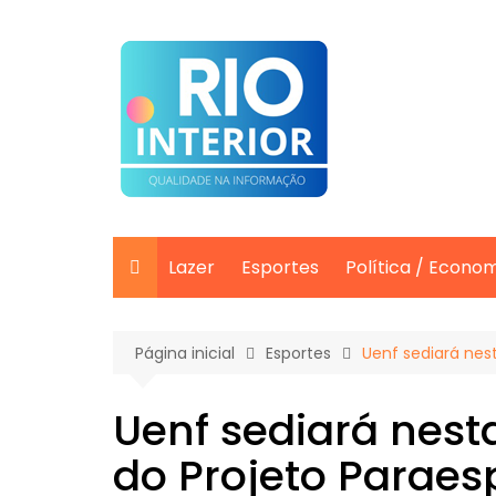
Ir
para
o
conteúdo
Lazer
Esportes
Política / Econo
Página inicial
Esportes
Uenf sediará nes
Uenf sediará nest
do Projeto Paraes