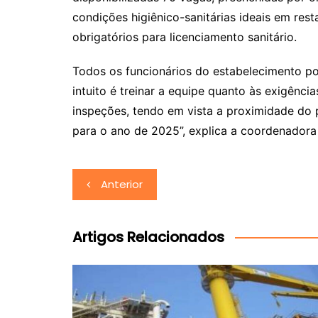
condições higiênico-sanitárias ideais em re
obrigatórios para licenciamento sanitário.
Todos os funcionários do estabelecimento po
intuito é treinar a equipe quanto às exigências
inspeções, tendo em vista a proximidade do p
para o ano de 2025”, explica a coordenadora 
Navegação
Anterior
de
Post
Artigos Relacionados