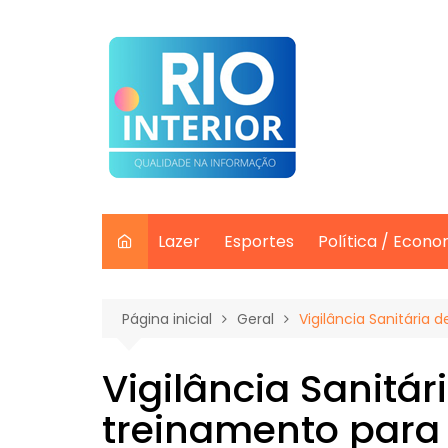
Ir
para
o
conteúdo
Lazer
Esportes
Política / Econo
Página inicial
Geral
Vigilância Sanitária
Vigilância Sanitá
treinamento para 