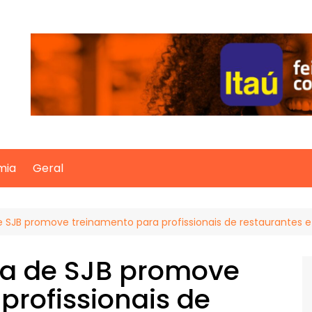
mia
Geral
 de SJB promove treinamento para profissionais de restaurantes 
ria de SJB promove
profissionais de