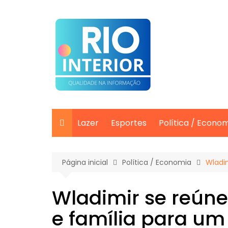
Ir
para
o
conteúdo
Lazer
Esportes
Política / Econo
Página inicial
Política / Economia
Wladi
Wladimir se reún
e família para um