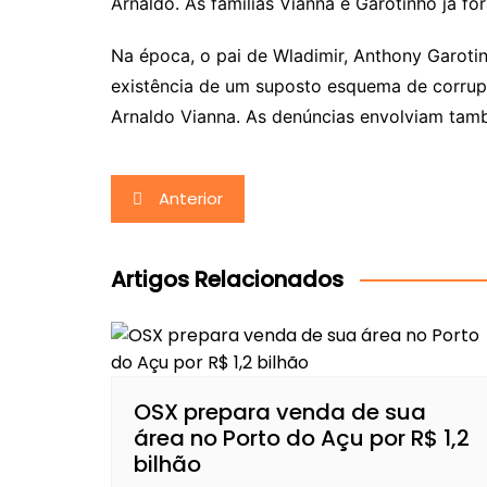
Arnaldo. As famílias Vianna e Garotinho já f
Na época, o pai de Wladimir, Anthony Garoti
existência de um suposto esquema de corrup
Arnaldo Vianna. As denúncias envolviam tam
Navegação
Anterior
de
Post
Artigos Relacionados
OSX prepara venda de sua
área no Porto do Açu por R$ 1,2
bilhão