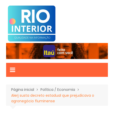
Ir
para
o
conteúdo
Página inicial
Política / Economia
Alerj susta decreto estadual que prejudicava o
agronegócio fluminense