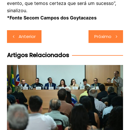
evento, que temos certeza que será um sucesso”,
sinalizou.
*Fonte Secom Campos dos Goytacazes
Navegação
Anterior
Próximo
de
Post
Artigos Relacionados