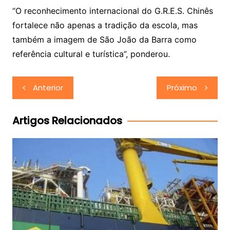
“O reconhecimento internacional do G.R.E.S. Chinês
fortalece não apenas a tradição da escola, mas
também a imagem de São João da Barra como
referência cultural e turística”, ponderou.
Navegação
Anterior
Próximo
de
Post
Artigos Relacionados