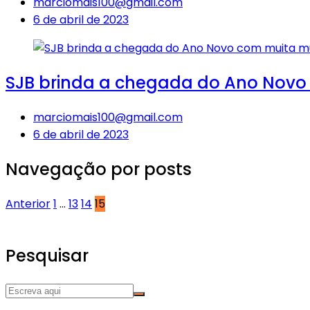
marciomais100@gmail.com
6 de abril de 2023
SJB brinda a chegada do Ano Novo 
marciomais100@gmail.com
6 de abril de 2023
Navegação por posts
Anterior
1
…
13
14
15
Pesquisar