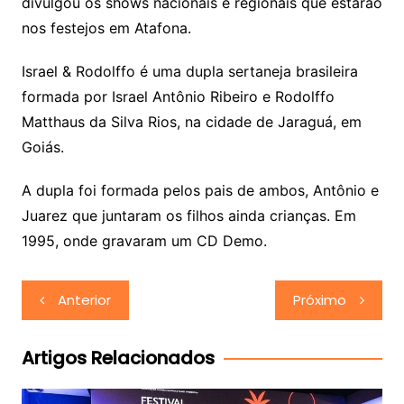
divulgou os shows nacionais e regionais que estarão
nos festejos em Atafona.
Israel & Rodolffo é uma dupla sertaneja brasileira
formada por Israel Antônio Ribeiro e Rodolffo
Matthaus da Silva Rios, na cidade de Jaraguá, em
Goiás.
A dupla foi formada pelos pais de ambos, Antônio e
Juarez que juntaram os filhos ainda crianças. Em
1995, onde gravaram um CD Demo.
Navegação
Anterior
Próximo
de
Post
Artigos Relacionados