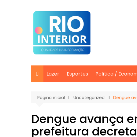
Ir
para
o
conteúdo
Lazer
Esportes
Política / Econo
Página inicial
Uncategorized
Dengue ava
Dengue avança em
prefeitura decret