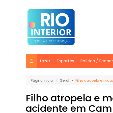
Ir
para
o
conteúdo
Lazer
Esportes
Política / Econo
Página inicial
Geral
Filho atropela e m
Filho atropela e
acidente em Cam