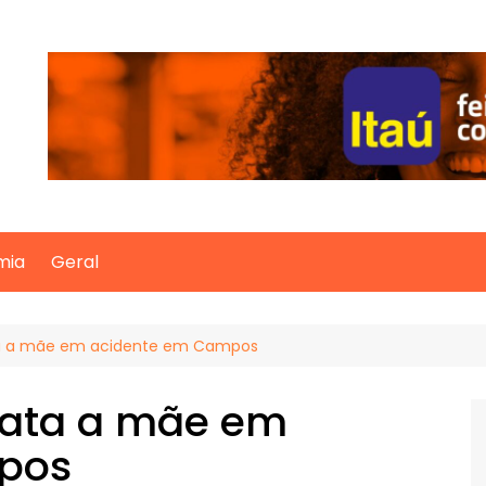
mia
Geral
ata a mãe em acidente em Campos
 mata a mãe em
pos