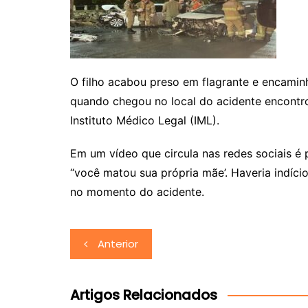
O filho acabou preso em flagrante e encami
quando chegou no local do acidente encontro
Instituto Médico Legal (IML).
Em um vídeo que circula nas redes sociais é
“você matou sua própria mãe’. Haveria indício
no momento do acidente.
Navegação
Anterior
de
Post
Artigos Relacionados