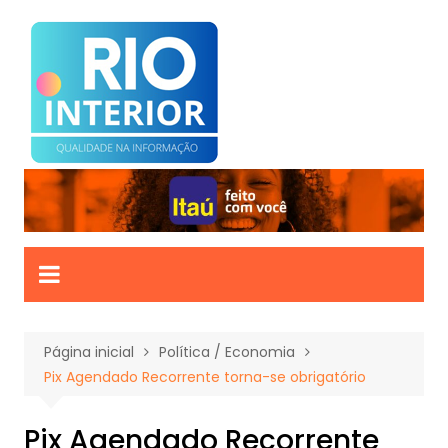
Ir
para
o
conteúdo
Página inicial
Política / Economia
Pix Agendado Recorrente torna-se obrigatório
Pix Agendado Recorrente