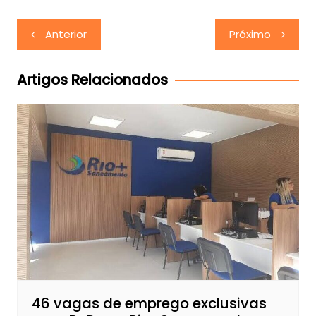
Navegação
Anterior
Próximo
de
Post
Artigos Relacionados
46 vagas de emprego exclusivas