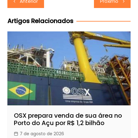
Anterior
Próximo
de
Post
Artigos Relacionados
OSX prepara venda de sua área no
Porto do Açu por R$ 1,2 bilhão
7 de agosto de 2026