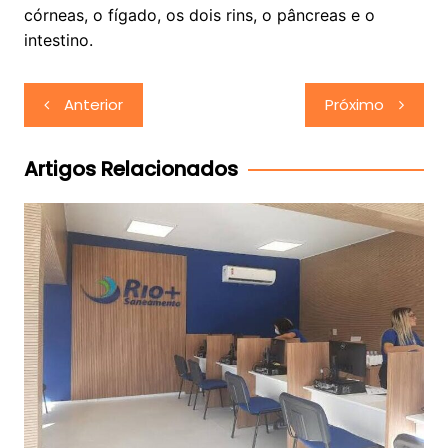
córneas, o fígado, os dois rins, o pâncreas e o
intestino.
Navegação
Anterior
Próximo
de
Post
Artigos Relacionados