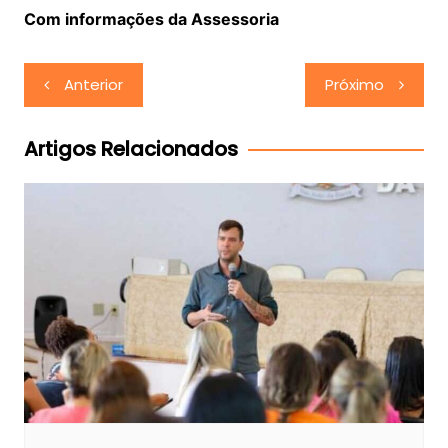
Com informações da Assessoria
Navegação
Anterior
Próximo
de
Post
Artigos Relacionados