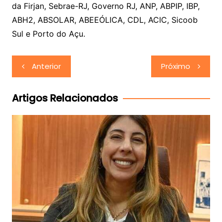
da Firjan, Sebrae-RJ, Governo RJ, ANP, ABPIP, IBP,
ABH2, ABSOLAR, ABEEÓLICA, CDL, ACIC, Sicoob
Sul e Porto do Açu.
Navegação
Anterior
Próximo
de
Post
Artigos Relacionados