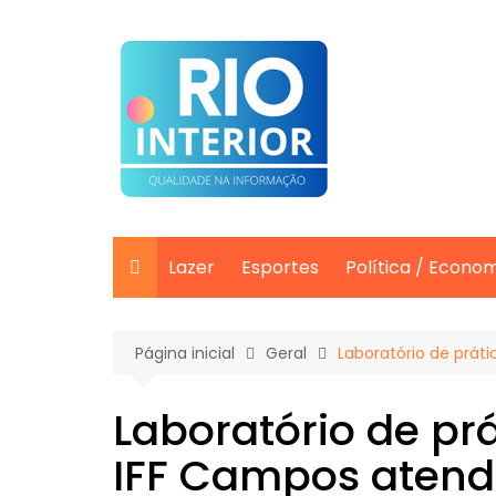
Ir
para
o
conteúdo
Lazer
Esportes
Política / Econo
Página inicial
Geral
Laboratório de prát
Laboratório de prá
IFF Campos atend