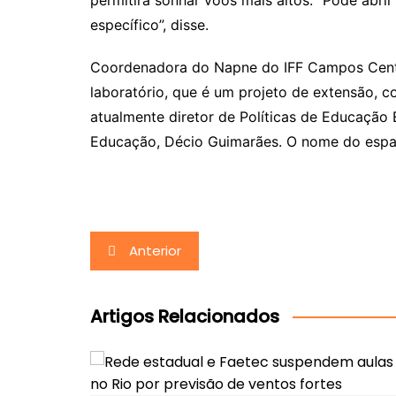
permitirá sonhar voos mais altos. “Pode abri
específico”, disse.
Coordenadora do Napne do IFF Campos Centro
laboratório, que é um projeto de extensão, c
atualmente diretor de Políticas de Educação E
Educação, Décio Guimarães. O nome do esp
Navegação
Anterior
de
Post
Artigos Relacionados