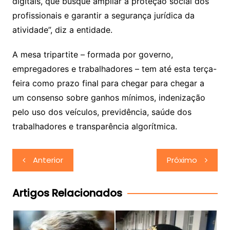
digitais, que busque ampliar a proteção social dos
profissionais e garantir a segurança jurídica da
atividade”, diz a entidade.
A mesa tripartite – formada por governo,
empregadores e trabalhadores – tem até esta terça-
feira como prazo final para chegar para chegar a
um consenso sobre ganhos mínimos, indenização
pelo uso dos veículos, previdência, saúde dos
trabalhadores e transparência algorítmica.
Navegação
Anterior
Próximo
de
Post
Artigos Relacionados