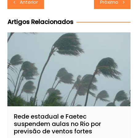
Anterior
Próximo
de
Post
Artigos Relacionados
Rede estadual e Faetec
suspendem aulas no Rio por
previsão de ventos fortes