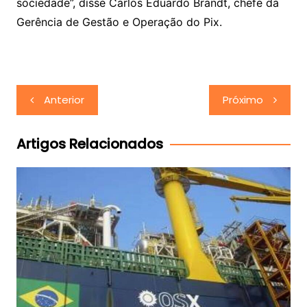
sociedade”, disse Carlos Eduardo Brandt, chefe da
Gerência de Gestão e Operação do Pix.
Navegação
Anterior
Próximo
de
Post
Artigos Relacionados