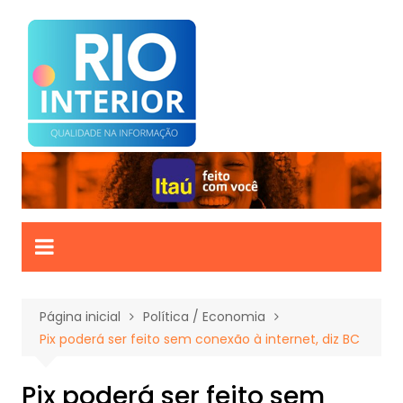
Ir
para
o
conteúdo
Página inicial
Política / Economia
Pix poderá ser feito sem conexão à internet, diz BC
Pix poderá ser feito sem