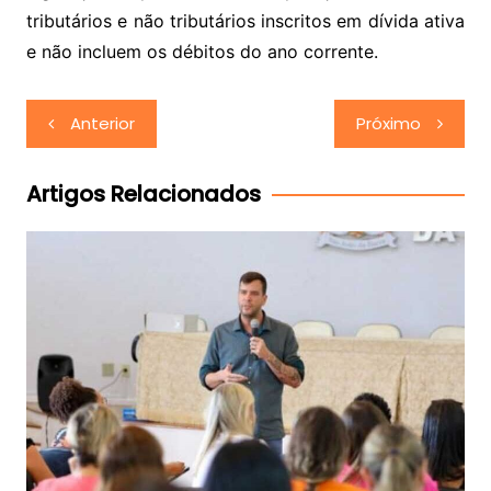
tributários e não tributários inscritos em dívida ativa
e não incluem os débitos do ano corrente.
Navegação
Anterior
Próximo
de
Post
Artigos Relacionados