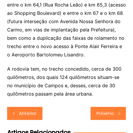
entre o km 64,1 (Rua Rocha Leão) e km 65,3 (acesso
ao Shopping Boulevard) e entre o km 67 e o km 68
(futura interseção com Avenida Nossa Senhora do
Carmo, em vias de implantação pela Prefeitura),
bem como a duplicação das faixas de rolamento no
trecho entre o novo acesso à Ponte Alair Ferreira e
o Aeroporto Bartolomeu Lisandro.
A rodovia tem, no trecho concedido, cerca de 300
quilômetros, dos quais 124 quilômetros situam-se
no município de Campos e, desses, cerca de 30
quilômetros passam pela área urbana.
Navegação
Anterior
Próximo
de
Post
Artigos Relacionados