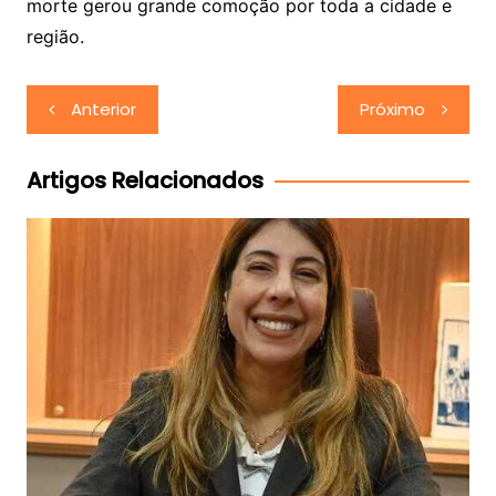
morte gerou grande comoção por toda a cidade e
região.
Navegação
Anterior
Próximo
de
Post
Artigos Relacionados