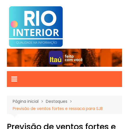
Ir
para
o
conteúdo
Página inicial
Destaques
Previsão de ventos fortes e ressaca para SJB
Previsão de ventos fortes e