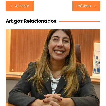
Navegação
Anterior
Próximo
de
Post
Artigos Relacionados