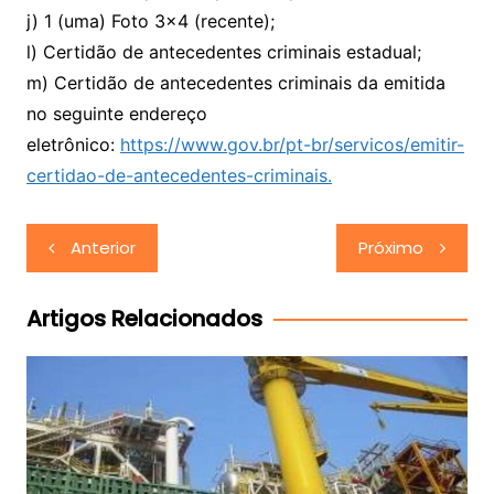
j) 1 (uma) Foto 3×4 (recente);
l) Certidão de antecedentes criminais estadual;
m) Certidão de antecedentes criminais da emitida
no seguinte endereço
eletrônico:
https://www.gov.br/pt-br/servicos/emitir-
certidao-de-antecedentes-criminais.
Navegação
Anterior
Próximo
de
Post
Artigos Relacionados