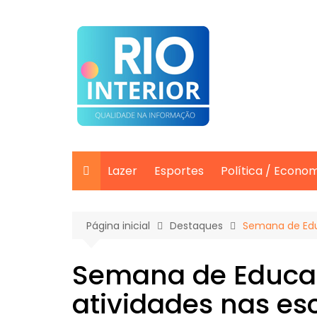
Ir
para
o
conteúdo
Lazer
Esportes
Política / Econo
Página inicial
Destaques
Semana de Edu
Semana de Educa
atividades nas es