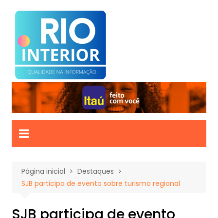
Ir
para
o
conteúdo
Página inicial
Destaques
SJB participa de evento sobre turismo regional
SJB participa de evento