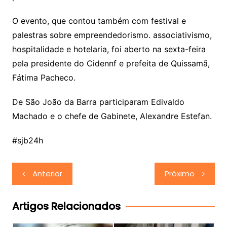
O evento, que contou também com festival e
palestras sobre empreendedorismo. associativismo,
hospitalidade e hotelaria, foi aberto na sexta-feira
pela presidente do Cidennf e prefeita de Quissamã,
Fátima Pacheco.
De São João da Barra participaram Edivaldo
Machado e o chefe de Gabinete, Alexandre Estefan.
#sjb24h
Navegação
Anterior
Próximo
de
Post
Artigos Relacionados