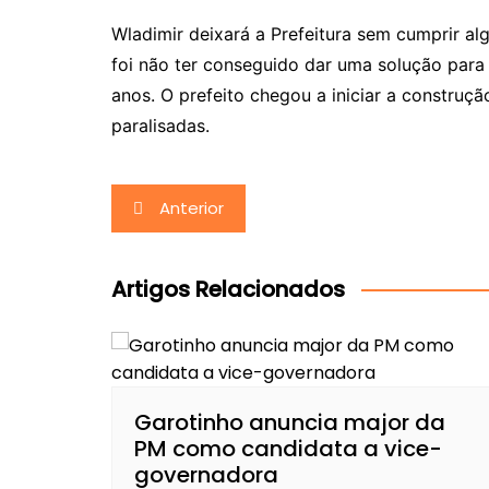
Wladimir deixará a Prefeitura sem cumprir a
foi não ter conseguido dar uma solução para a
anos. O prefeito chegou a iniciar a construçã
paralisadas.
Navegação
Anterior
de
Post
Artigos Relacionados
Garotinho anuncia major da
PM como candidata a vice-
governadora