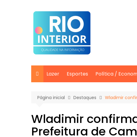
Ir
para
o
conteúdo
Lazer
Esportes
Política / Econo
Página inicial
Destaques
Wladimir confi
Wladimir confirma
Prefeitura de Ca