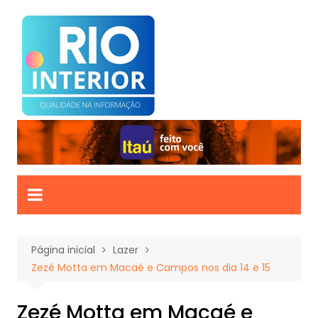
Ir
para
o
conteúdo
Página inicial
Lazer
Zezé Motta em Macaé e Campos nos dia 14 e 15
Zezé Motta em Macaé e