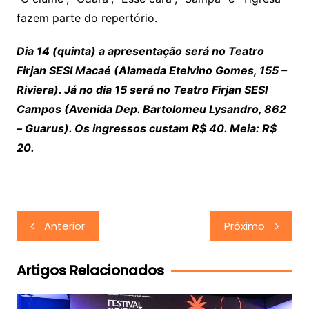
fazem parte do repertório.
Dia 14 (quinta) a apresentação será no Teatro
Firjan SESI Macaé (Alameda Etelvino Gomes, 155 –
Riviera). Já no dia 15 será no Teatro Firjan SESI
Campos (Avenida Dep. Bartolomeu Lysandro, 862
– Guarus). Os ingressos custam R$ 40. Meia: R$
20.
Navegação
Anterior
Próximo
de
Post
Artigos Relacionados