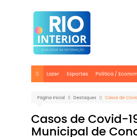
Ir
para
o
conteúdo
Lazer
Esportes
Política / Econo
Página inicial
Destaques
Casos de Covi
Casos de Covid-
Municipal de Con