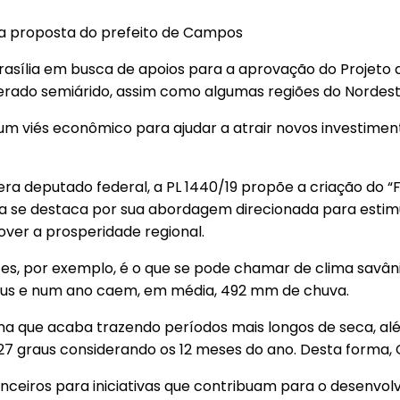
asília em busca de apoios para a aprovação do Projeto d
derado semiárido, assim como algumas regiões do Nordest
um viés econômico para ajudar a atrair novos investime
era deputado federal, a PL 1440/19 propõe a criação do
ta se destaca por sua abordagem direcionada para esti
ver a prosperidade regional.
, por exemplo, é o que se pode chamar de clima savâni
raus e num ano caem, em média, 492 mm de chuva.
ima que acaba trazendo períodos mais longos de seca, a
 27 graus considerando os 12 meses do ano. Desta forma
nanceiros para iniciativas que contribuam para o desenv