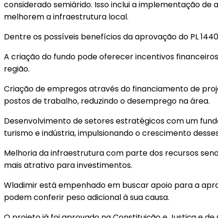
considerado semiárido. Isso inclui a implementação d
melhorem a infraestrutura local.
Dentre os possíveis benefícios da aprovação do PL 144
A criação do fundo pode oferecer incentivos financeir
região.
Criação de empregos através do financiamento de proj
postos de trabalho, reduzindo o desemprego na área.
Desenvolvimento de setores estratégicos com um fundo
turismo e indústria, impulsionando o crescimento dess
Melhoria da infraestrutura com parte dos recursos send
mais atrativo para investimentos.
Wladimir está empenhado em buscar apoio para a aprov
podem conferir peso adicional à sua causa.
O projeto já foi aprovado na Constituição e Justiça e