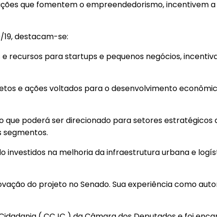
e ações que fomentem o empreendedorismo, incentivem a
0/19, destacam-se:
os e recursos para startups e pequenos negócios, incen
etos e ações voltados para o desenvolvimento econômico
 que poderá ser direcionado para setores estratégicos 
es segmentos.
o investidos na melhoria da infraestrutura urbana e logí
ação do projeto no Senado. Sua experiência como autor 
 de Cidadania ( CCJC ) da Câmara dos Deputados e foi en